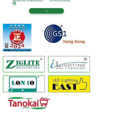
機
<
Member of GS1 Hong Kong