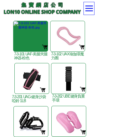
集 寶 網 店 公 司
LON10 ONLINE SHOP COMPANY
7-3-101 UAF-美腿夾腿
7-3-102 UAX瑜伽環魔
神器-粉色
力圈
7-3-202 UBE健身負重
7-3-201 UAG-健身沙袋
手環
啞鈴 1LB