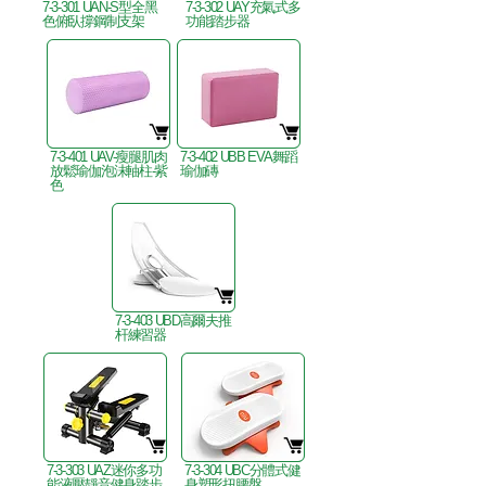
7-3-301 UAN-S型全黑
7-3-302 UAY充氣式多
色俯臥撐鋼制支架
功能踏步器
7-3-401 UAV-瘦腿肌肉
7-3-402 UBB EVA舞蹈
放鬆瑜伽泡沫軸柱-紫
瑜伽磚
色
7-3-403 UBD高爾夫推
杆練習器
7-3-303 UAZ迷你多功
7-3-304 UBC分體式健
能液壓靜音健身踏步
身塑形扭腰盤