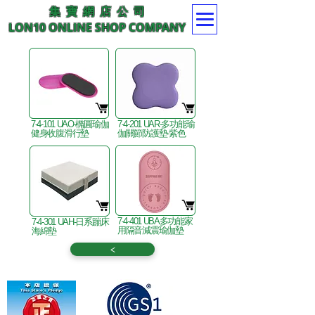
集 寶 網 店 公 司
LON10 ONLINE SHOP COMPANY
7-4-101 UAO-橢圓瑜伽
7-4-201 UAR-多功能瑜
健身收腹滑行墊
伽關節防護墊-紫色
7-4-401 UBA多功能家
7-4-301 UAH-日系蹦床
用隔音減震瑜伽墊
海綿墊
<