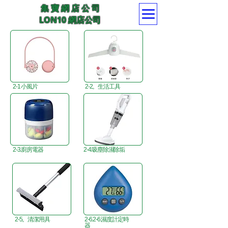
集 寶 網 店 公 司
LON10 網店公司
2-1 小風片
2-2。生活工具
2-3.廚房電器
2-4.吸塵除濕除垢
2-5。清潔用具
2-6.2-6.濕度計定時
器