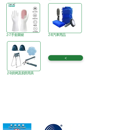
2-7.手套圍裙
2-8.汽車用品
<
2-9.烘烤及廚房用具