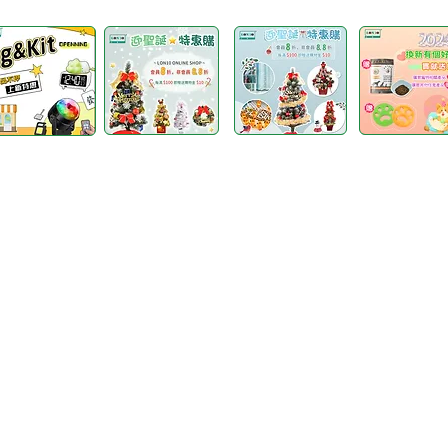
香港辦事處：香港荃灣沙咀道366號寶盛工業大廈18樓B3