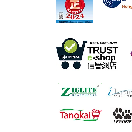
香港商品編碼協會
正版正貨承諾」計劃的
零賣網店
會員編號為2022284