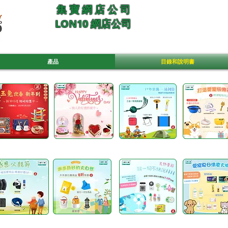
集 寶 網 店 公 司
LON10 網店公司
產品
目錄和說明書